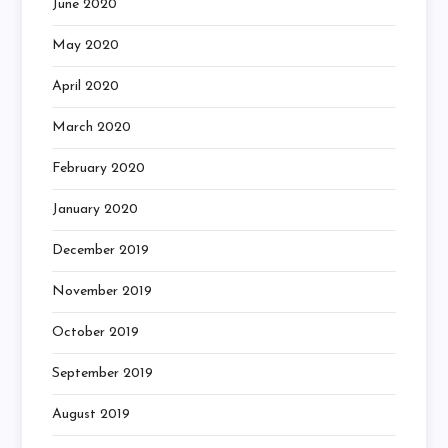
June 2020
May 2020
April 2020
March 2020
February 2020
January 2020
December 2019
November 2019
October 2019
September 2019
August 2019