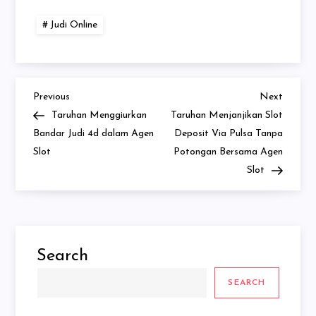
Judi Online
Previous
Next
Post
Previous
Next
Post
Post
Taruhan Menggiurkan
Taruhan Menjanjikan Slot
navigation
Bandar Judi 4d dalam Agen
Deposit Via Pulsa Tanpa
Slot
Potongan Bersama Agen
Slot
Search
SEARCH