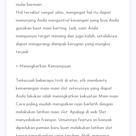
mulai bermain.
Hal tersebut sangat jelas, mengingat hal itu dapat
menunjang Anda mengontrol keuangan yang bisa Anda
gunakan buat main betting. Jadi, saat Anda
mempunyai target menang dan juga kalah, setidaknya
dapat mengurangi dampak kerugian yang mungkin
terjadi.
• Meningkatkan Kemampuan
Terkecuali beberapa trick di atas, utk membantu
kemenangan main-main slot seterusnya yang dapat
Anda lakukan ialah meningkatkan kekuatan Main-main
Cara paling mudah merupakan rajin berlatih dengan
melakukan latihan main slot. Apalagi di web Slot
menyediakan freespin. Umumnya feature ini banyak
diperlukan pemain baru buat melakukan latihan slot
tanpa pengeluarkan uang taruhan. Nah, mengapa