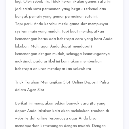
lagi. Oleh sebab itu, tidak heran jikalau games satu ini
jadi salah satu permianan yang begitu terkenal dan
banyak pemain yang gemar permainan satu ini.
Tapi perlu Anda ketahui meski game slot mempunyai
system main yang mudah, tapi buat mendapatkan
kemenangan harus ada beberapa cara yang haru Anda
lakukan. Nah, agar Anda dapat mendapati
kemenangan dengan mudah, sehingga keuntungannya
maksimal, pada artikel ini kami akan memberikan
beberapa anjuran mendapatkan seluruh itu.
Trick Taruhan Menjanjikan Slot Online Deposit Pulsa
dalam Agen Slot
Berikut ini merupakan sekian banyak cara jitu yang
dapat Anda lakukan kala akan melakukan trauhan di
website slot online terpercaya agar Anda bisa
mendapatkan kemenangan dengan mudah. Dengan