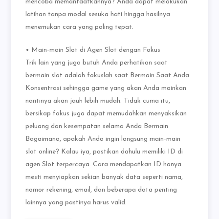
mencoba memanfaatkannya? Anda dapat melakukan
latihan tanpa modal sesuka hati hingga hasilnya
menemukan cara yang paling tepat.
• Main-main Slot di Agen Slot dengan Fokus
Trik lain yang juga butuh Anda perhatikan saat
bermain slot adalah fokuslah saat Bermain Saat Anda
Konsentrasi sehingga game yang akan Anda mainkan
nantinya akan jauh lebih mudah. Tidak cuma itu,
bersikap fokus juga dapat memudahkan menyaksikan
peluang dan kesempatan selama Anda Bermain
Bagaimana, apakah Anda ingin langsung main-main
slot online? Kalau iya, pastikan dahulu memiliki ID di
agen Slot terpercaya. Cara mendapatkan ID hanya
mesti menyiapkan sekian banyak data seperti nama,
nomor rekening, email, dan beberapa data penting
lainnya yang pastinya harus valid.