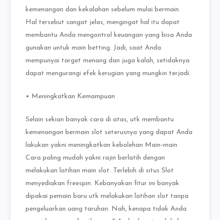
kemenangan dan kekalahan sebelum mulai bermain.
Hal tersebut sangat jelas, mengingat hal itu dapat
membantu Anda mengontrol keuangan yang bisa Anda
gunakan untuk main betting. Jadi, saat Anda
mempunyai target menang dan juga kalah, setidaknya
dapat mengurangi efek kerugian yang mungkin terjadi.
• Meningkatkan Kemampuan
Selain sekian banyak cara di atas, utk membantu
kemenangan bermain slot seterusnya yang dapat Anda
lakukan yakni meningkatkan kebolehan Main-main
Cara paling mudah yakni rajin berlatih dengan
melakukan latihan main slot. Terlebih di situs Slot
menyediakan freespin. Kebanyakan fitur ini banyak
dipakai pemain baru utk melakukan latihan slot tanpa
pengeluarkan uang taruhan. Nah, kenapa tidak Anda