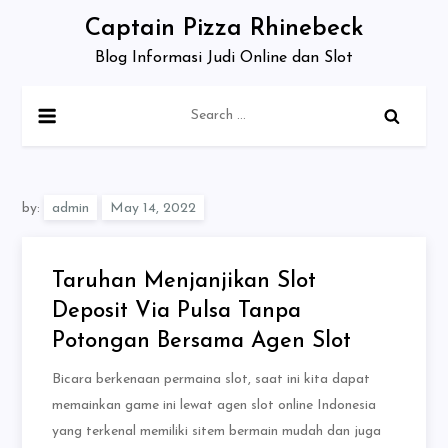
Skip
Captain Pizza Rhinebeck
to
Blog Informasi Judi Online dan Slot
content
Search
for:
by:
admin
Taruhan Menjanjikan Slot
Deposit Via Pulsa Tanpa
Potongan Bersama Agen Slot
Bicara berkenaan permaina slot, saat ini kita dapat
memainkan game ini lewat agen slot online Indonesia
yang terkenal memiliki sitem bermain mudah dan juga