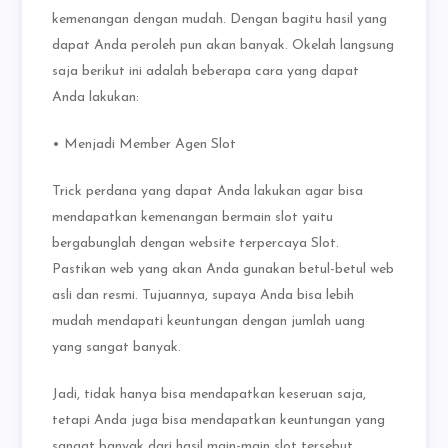
kemenangan dengan mudah. Dengan bagitu hasil yang
dapat Anda peroleh pun akan banyak. Okelah langsung
saja berikut ini adalah beberapa cara yang dapat
Anda lakukan:
• Menjadi Member Agen Slot
Trick perdana yang dapat Anda lakukan agar bisa
mendapatkan kemenangan bermain slot yaitu
bergabunglah dengan website terpercaya Slot.
Pastikan web yang akan Anda gunakan betul-betul web
asli dan resmi. Tujuannya, supaya Anda bisa lebih
mudah mendapati keuntungan dengan jumlah uang
yang sangat banyak.
Jadi, tidak hanya bisa mendapatkan keseruan saja,
tetapi Anda juga bisa mendapatkan keuntungan yang
sangat banyak dari hasil main-main slot tersebut.