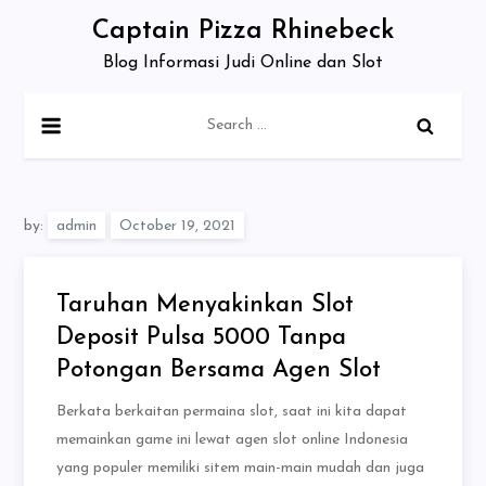
Skip
Captain Pizza Rhinebeck
to
Blog Informasi Judi Online dan Slot
content
Search
for:
by:
admin
Taruhan Menyakinkan Slot
Deposit Pulsa 5000 Tanpa
Potongan Bersama Agen Slot
Berkata berkaitan permaina slot, saat ini kita dapat
memainkan game ini lewat agen slot online Indonesia
yang populer memiliki sitem main-main mudah dan juga