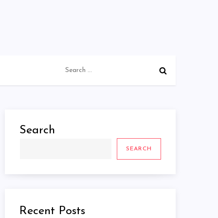
Search
for:
Search
SEARCH
Recent Posts