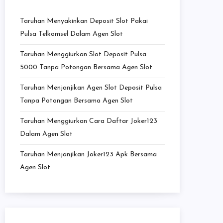
Taruhan Menyakinkan Deposit Slot Pakai
Pulsa Telkomsel Dalam Agen Slot
Taruhan Menggiurkan Slot Deposit Pulsa
5000 Tanpa Potongan Bersama Agen Slot
Taruhan Menjanjikan Agen Slot Deposit Pulsa
Tanpa Potongan Bersama Agen Slot
Taruhan Menggiurkan Cara Daftar Joker123
Dalam Agen Slot
Taruhan Menjanjikan Joker123 Apk Bersama
Agen Slot