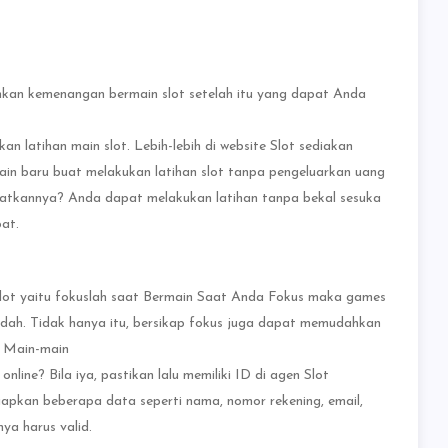
gankan kemenangan bermain slot setelah itu yang dapat Anda
an latihan main slot. Lebih-lebih di website Slot sediakan
ain baru buat melakukan latihan slot tanpa pengeluarkan uang
tkannya? Anda dapat melakukan latihan tanpa bekal sesuka
at.
 slot yaitu fokuslah saat Bermain Saat Anda Fokus maka games
dah. Tidak hanya itu, bersikap fokus juga dapat memudahkan
 Main-main
line? Bila iya, pastikan lalu memiliki ID di agen Slot
pkan beberapa data seperti nama, nomor rekening, email,
ya harus valid.