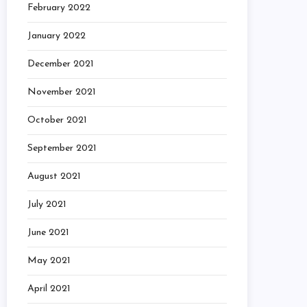
February 2022
January 2022
December 2021
November 2021
October 2021
September 2021
August 2021
July 2021
June 2021
May 2021
April 2021