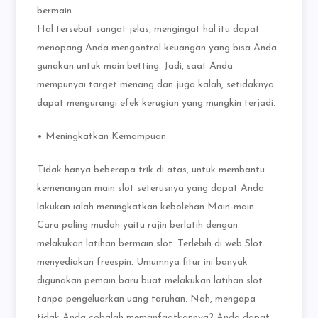
bermain.
Hal tersebut sangat jelas, mengingat hal itu dapat
menopang Anda mengontrol keuangan yang bisa Anda
gunakan untuk main betting. Jadi, saat Anda
mempunyai target menang dan juga kalah, setidaknya
dapat mengurangi efek kerugian yang mungkin terjadi.
• Meningkatkan Kemampuan
Tidak hanya beberapa trik di atas, untuk membantu
kemenangan main slot seterusnya yang dapat Anda
lakukan ialah meningkatkan kebolehan Main-main
Cara paling mudah yaitu rajin berlatih dengan
melakukan latihan bermain slot. Terlebih di web Slot
menyediakan freespin. Umumnya fitur ini banyak
digunakan pemain baru buat melakukan latihan slot
tanpa pengeluarkan uang taruhan. Nah, mengapa
tidak Anda cobalah memanfaatkannya? Anda dapat