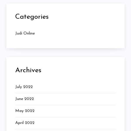
Categories
Judi Online
Archives
July 2022
June 2022
May 2022
April 2022