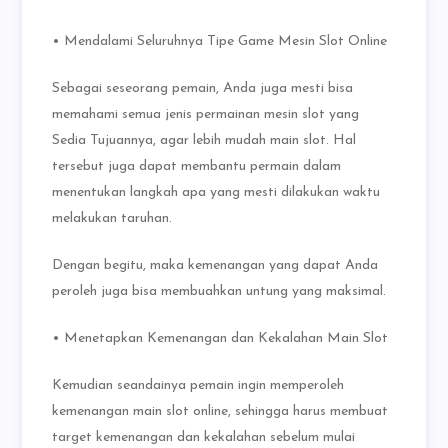
• Mendalami Seluruhnya Tipe Game Mesin Slot Online
Sebagai seseorang pemain, Anda juga mesti bisa
memahami semua jenis permainan mesin slot yang
Sedia Tujuannya, agar lebih mudah main slot. Hal
tersebut juga dapat membantu permain dalam
menentukan langkah apa yang mesti dilakukan waktu
melakukan taruhan.
Dengan begitu, maka kemenangan yang dapat Anda
peroleh juga bisa membuahkan untung yang maksimal.
• Menetapkan Kemenangan dan Kekalahan Main Slot
Kemudian seandainya pemain ingin memperoleh
kemenangan main slot online, sehingga harus membuat
target kemenangan dan kekalahan sebelum mulai