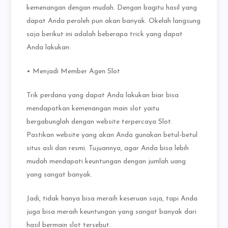
kemenangan dengan mudah. Dengan bagitu hasil yang
dapat Anda peroleh pun akan banyak. Okelah langsung
saja berikut ini adalah beberapa trick yang dapat
Anda lakukan:
• Menjadi Member Agen Slot
Trik perdana yang dapat Anda lakukan biar bisa
mendapatkan kemenangan main slot yaitu
bergabunglah dengan website terpercaya Slot.
Pastikan website yang akan Anda gunakan betul-betul
situs asli dan resmi. Tujuannya, agar Anda bisa lebih
mudah mendapati keuntungan dengan jumlah uang
yang sangat banyak.
Jadi, tidak hanya bisa meraih keseruan saja, tapi Anda
juga bisa meraih keuntungan yang sangat banyak dari
hasil bermain slot tersebut.