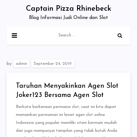
Skip
Captain Pizza Rhinebeck
to
Blog Informasi Judi Online dan Slot
content
Search
for:
by:
admin
Taruhan Menyakinkan Agen Slot
Joker123 Bersama Agen Slot
Berkata berkenaan permaina slot, saat ini kita dapat
memainkan permainan ini lewat agen slot online
Indonesia yang populer memiliki sitem bermain mudah
dan juga mempunyai tampilan yang tidak butuh Anda