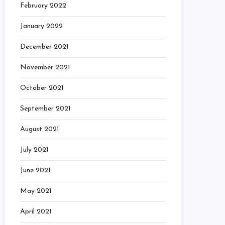
February 2022
January 2022
December 2021
November 2021
October 2021
September 2021
August 2021
July 2021
June 2021
May 2021
April 2021