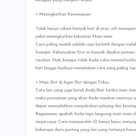
kerugian yang mungkin terjadi.
• Meningkatkan Kemampuan
Tidak hanya sekian banyak kiat di atas, utk menop
yakni meningkatkan kekuatan Main-main
Cara paling mudah adalah rajin berlatih dengan melaku
freespin. Kebanyakan fitur ini banyak dipakai pemai
taruhan. Nah, kenapa tidak Anda coba memanfaatka
hati hingga hasilnya menemukan cara yang paling tep
• Main Slot di Agen Slot dengan Fokus
Cara lain yang juga butuh Anda lihat ketika main-ma
maka permainan yang akan Anda mainkan nantinya akan
dapat memudahkan menyaksikan peluang dan kesem
Bagaimana, apakah Anda ingin langsung main-main slot 
terpercaya. Cara memperoleh ID hanya harus menyiap
beberapa data penting yang lain yang tentunya harus 