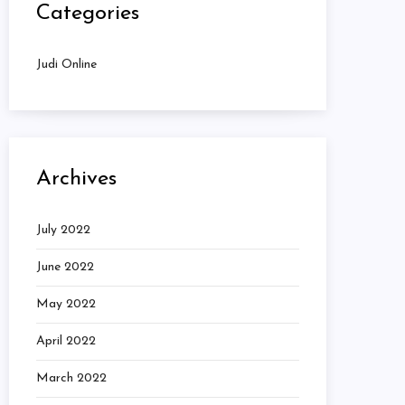
Categories
Judi Online
Archives
July 2022
June 2022
May 2022
April 2022
March 2022