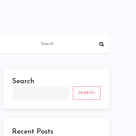
Search
for:
Search
SEARCH
Recent Posts