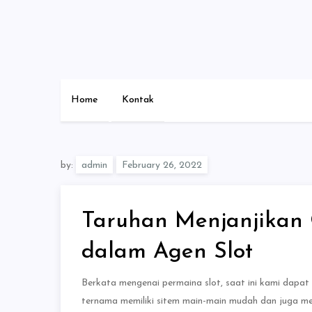
Skip
to
content
Home
Kontak
by:
admin
Taruhan Menjanjikan 
dalam Agen Slot
Berkata mengenai permaina slot, saat ini kami dapat
ternama memiliki sitem main-main mudah dan juga m