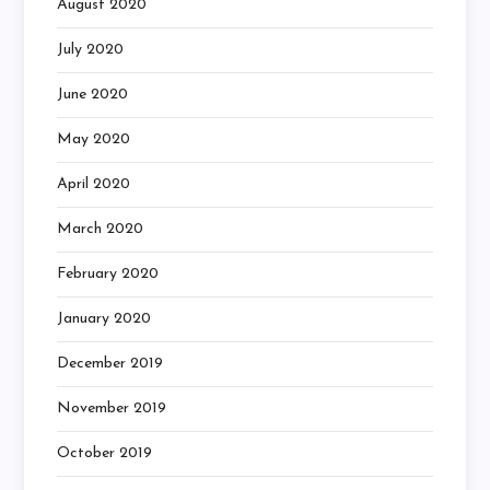
August 2020
July 2020
June 2020
May 2020
April 2020
March 2020
February 2020
January 2020
December 2019
November 2019
October 2019