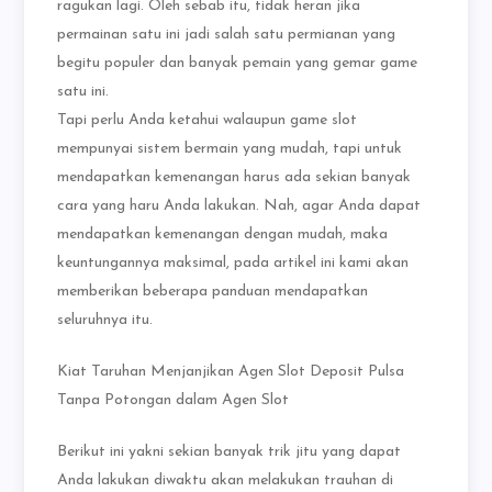
ragukan lagi. Oleh sebab itu, tidak heran jika
permainan satu ini jadi salah satu permianan yang
begitu populer dan banyak pemain yang gemar game
satu ini.
Tapi perlu Anda ketahui walaupun game slot
mempunyai sistem bermain yang mudah, tapi untuk
mendapatkan kemenangan harus ada sekian banyak
cara yang haru Anda lakukan. Nah, agar Anda dapat
mendapatkan kemenangan dengan mudah, maka
keuntungannya maksimal, pada artikel ini kami akan
memberikan beberapa panduan mendapatkan
seluruhnya itu.
Kiat Taruhan Menjanjikan Agen Slot Deposit Pulsa
Tanpa Potongan dalam Agen Slot
Berikut ini yakni sekian banyak trik jitu yang dapat
Anda lakukan diwaktu akan melakukan trauhan di