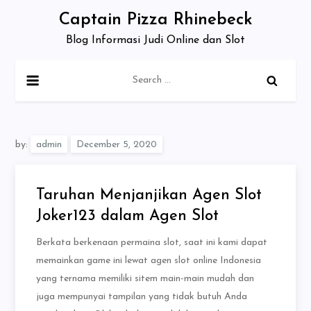
Skip
Captain Pizza Rhinebeck
to
Blog Informasi Judi Online dan Slot
content
Search
for:
by:
admin
Taruhan Menjanjikan Agen Slot
Joker123 dalam Agen Slot
Berkata berkenaan permaina slot, saat ini kami dapat
memainkan game ini lewat agen slot online Indonesia
yang ternama memiliki sitem main-main mudah dan
juga mempunyai tampilan yang tidak butuh Anda