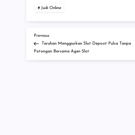
Judi Online
Previous
Post
Previous
Post
Taruhan Menggiurkan Slot Deposit Pulsa Tanpa
navigation
Potongan Bersama Agen Slot