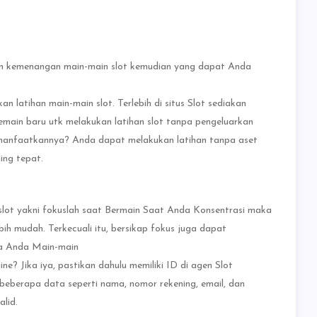
kan kemenangan main-main slot kemudian yang dapat Anda
n latihan main-main slot. Terlebih di situs Slot sediakan
emain baru utk melakukan latihan slot tanpa pengeluarkan
anfaatkannya? Anda dapat melakukan latihan tanpa aset
ing tepat.
n slot yakni fokuslah saat Bermain Saat Anda Konsentrasi maka
h mudah. Terkecuali itu, bersikap fokus juga dapat
a Anda Main-main
e? Jika iya, pastikan dahulu memiliki ID di agen Slot
beberapa data seperti nama, nomor rekening, email, dan
lid.