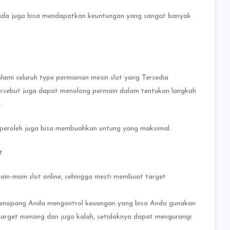
i Anda juga bisa mendapatkan keuntungan yang sangat banyak
ami seluruh type permainan mesin slot yang Tersedia
tersebut juga dapat menolong permain dalam tentukan langkah
.
eroleh juga bisa membuahkan untung yang maksimal.
t
in-main slot online, sehingga mesti membuat target
t menopang Anda mengontrol keuangan yang bisa Anda gunakan
target menang dan juga kalah, setidaknya dapat mengurangi