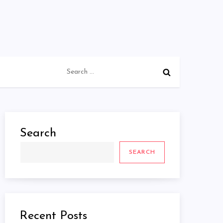
Search
for:
Search
SEARCH
Recent Posts