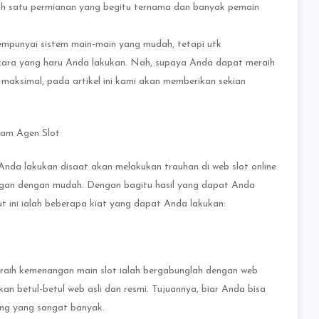
salah satu permianan yang begitu ternama dan banyak pemain
mpunyai sistem main-main yang mudah, tetapi utk
ara yang haru Anda lakukan. Nah, supaya Anda dapat meraih
aksimal, pada artikel ini kami akan memberikan sekian
lam Agen Slot
Anda lakukan disaat akan melakukan trauhan di web slot online
an dengan mudah. Dengan bagitu hasil yang dapat Anda
t ini ialah beberapa kiat yang dapat Anda lakukan:
raih kemenangan main slot ialah bergabunglah dengan web
an betul-betul web asli dan resmi. Tujuannya, biar Anda bisa
ng yang sangat banyak.