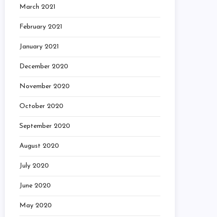
March 2021
February 2021
January 2021
December 2020
November 2020
October 2020
September 2020
August 2020
July 2020
June 2020
May 2020