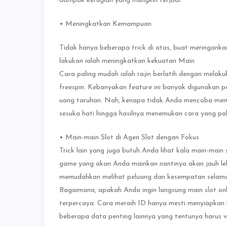
dampak kerugian yang mungkin terjadi.
• Meningkatkan Kemampuan
Tidak hanya beberapa trick di atas, buat meringan
lakukan ialah meningkatkan kekuatan Main
Cara paling mudah ialah rajin berlatih dengan melakuka
freespin. Kebanyakan feature ini banyak digunakan p
uang taruhan. Nah, kenapa tidak Anda mencoba mem
sesuka hati hingga hasilnya menemukan cara yang pal
• Main-main Slot di Agen Slot dengan Fokus
Trick lain yang juga butuh Anda lihat kala main-mai
game yang akan Anda mainkan nantinya akan jauh lebi
memudahkan melihat peluang dan kesempatan selam
Bagaimana, apakah Anda ingin langsung main slot onlin
terpercaya. Cara meraih ID hanya mesti menyiapkan 
beberapa data penting lainnya yang tentunya harus va