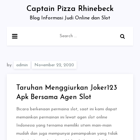
Skip
Captain Pizza Rhinebeck
to
Blog Informasi Judi Online dan Slot
content
Search
for:
by:
admin
Taruhan Menggiurkan Joker123
Apk Bersama Agen Slot
Bicara berkenaan permaina slot, saat ini kami dapat
memainkan permainan ini lewat agen slot online
Indonesia yang ternama memiliki sitem main-main
mudah dan juga mempunyai penampakan yang tidak