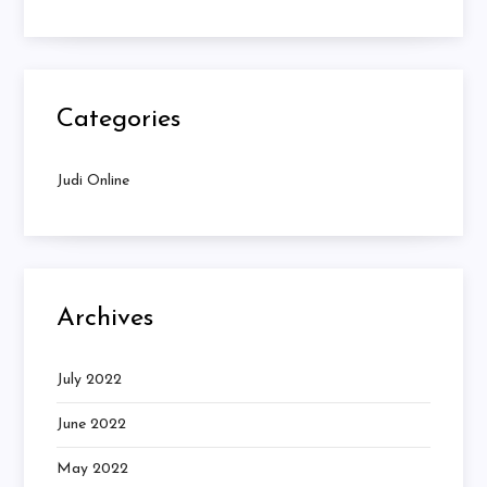
Categories
Judi Online
Archives
July 2022
June 2022
May 2022