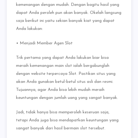
kemenangan dengan mudah. Dengan bagitu hasil yang
dapat Anda peroleh pun akan banyak. Okelah langsung
saja berikut ini yaitu sekian banyak kiat yang dapat
Anda lakukan:
• Menjadi Member Agen Slot
Trik pertama yang dapat Anda lakukan biar bisa
meraih kemenangan main slot ialah bergabunglah
dengan website terpercaya Slot. Pastikan situs yang
akan Anda gunakan betul-betul situs asli dan resmi.
Tujuannya, agar Anda bisa lebih mudah meraih
keuntungan dengan jumlah uang yang sangat banyak.
Jadi, tidak hanya bisa memperoleh keseruan saja,
tetapi Anda juga bisa mendapatkan keuntungan yang
sangat banyak dari hasil bermain slot tersebut.