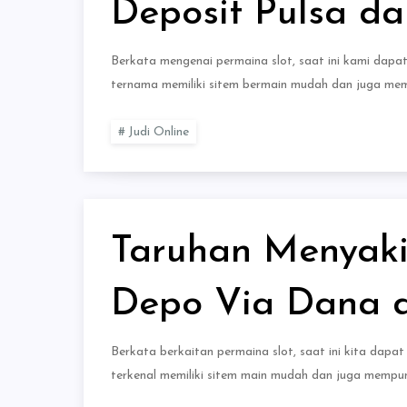
Deposit Pulsa d
Berkata mengenai permaina slot, saat ini kami dapat
ternama memiliki sitem bermain mudah dan juga mem
Judi Online
Taruhan Menyaki
Depo Via Dana d
Berkata berkaitan permaina slot, saat ini kita dapa
terkenal memiliki sitem main mudah dan juga mempu