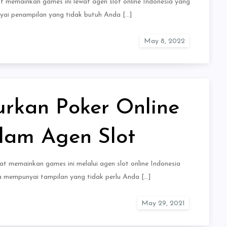
at memainkan games ini lewat agen slot online Indonesia yang
yai penampilan yang tidak butuh Anda […]
rkan Poker Online
alam Agen Slot
at memainkan games ini melalui agen slot online Indonesia
a mempunyai tampilan yang tidak perlu Anda […]