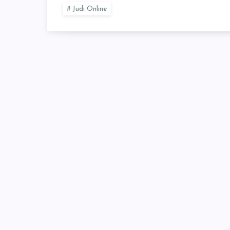
Judi Online